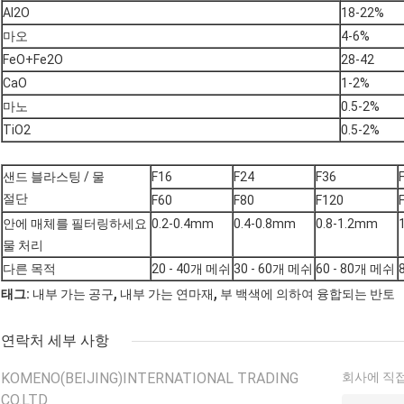
Al2O
18-22%
마오
4-6%
FeO+Fe2O
28-42
CaO
1-2%
마노
0.5-2%
TiO2
0.5-2%
샌드 블라스팅 / 물
F16
F24
F36
절단
F60
F80
F120
안에 매체를 필터링하세요
0.2-0.4mm
0.4-0.8mm
0.8-1.2mm
물 처리
다른 목적
20 - 40개 메쉬
30 - 60개 메쉬
60 - 80개 메쉬
,
,
태그:
내부 가는 공구
내부 가는 연마재
부 백색에 의하여 융합되는 반토
연락처 세부 사항
KOMENO(BEIJING)INTERNATIONAL TRADING
회사에 직접
CO.LTD