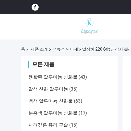
홈
제품 소개
석류석 연마재
열심히 220 Grit 금강사 
모든 제품
융합된 알루미늄 산화물
(43)
갈색 산화 알루미늄
(35)
백색 알루미늄 산화물
(63)
분홍색 알루미늄 산화물
(17)
사려깊은 유리 구슬
(15)