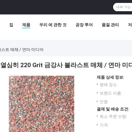
집
제품
우리 에 관한 것
공장 투어
품질 관리
저
블라스트 매체 / 연마 미디어
열심히 220 Grit 금강사 블라스트 매체 / 연마 
제품 상세 정보:
원래 장소:
브랜드 이름:
인증:
결제 및 배송 조건:
최소 주문 수량:
가격: