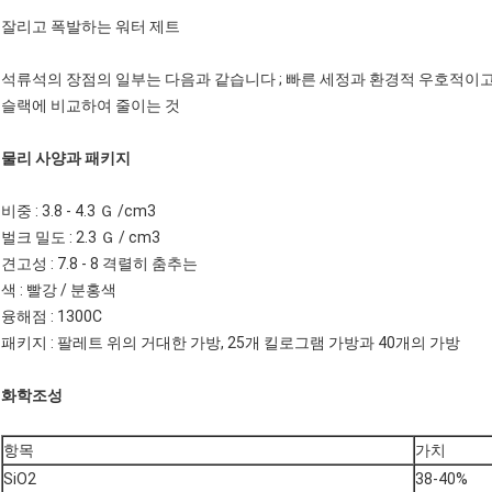
잘리고 폭발하는 워터 제트
석류석의 장점의 일부는 다음과 같습니다 ; 빠른 세정과 환경적 우호적이고
슬랙에 비교하여 줄이는 것
물리 사양과 패키지
비중 : 3.8 - 4.3 Ｇ /cm3
벌크 밀도 : 2.3 Ｇ / cm3
견고성 : 7.8 - 8 격렬히 춤추는
색 : 빨강 / 분홍색
융해점 : 1300C
패키지 : 팔레트 위의 거대한 가방, 25개 킬로그램 가방과 40개의 가방
화학조성
항목
가치
SiO2
38-40%