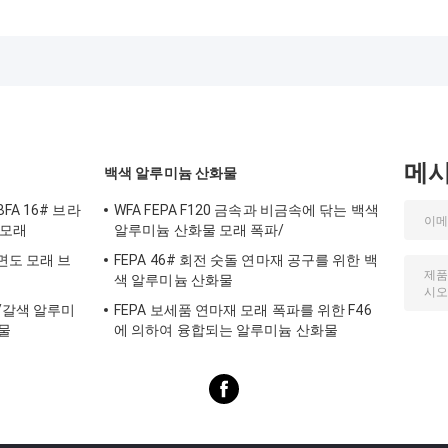
불규칙하게 형성했
석 연마재
석 연마재는 갑니
습니다
메
백색 알루미늄 산화물
A 16# 브라
WFA FEPA F120 금속과 비금속에 닦는 백색
 모래
알루미늄 산화물 모래 폭파/
면도 모래 브
FEPA 46# 회전 숫돌 연마재 공구를 위한 백
색 알루미늄 산화물
/갈색 알루미
FEPA 보세품 연마재 모래 폭파를 위한 F46
화물
에 의하여 융합되는 알루미늄 산화물