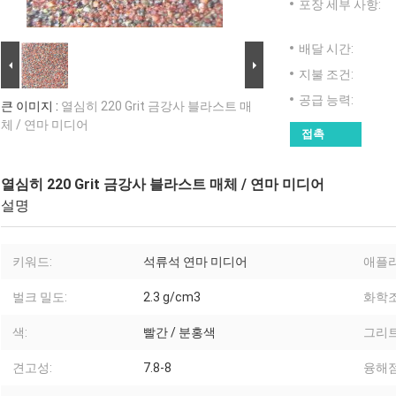
포장 세부 사항:
배달 시간:
지불 조건:
공급 능력:
큰 이미지 :
열심히 220 Grit 금강사 블라스트 매
체 / 연마 미디어
접촉
열심히 220 Grit 금강사 블라스트 매체 / 연마 미디어
설명
키워드:
석류석 연마 미디어
애플
벌크 밀도:
2.3 g/cm3
화학조
색:
빨간 / 분홍색
그리트
견고성:
7.8-8
융해점