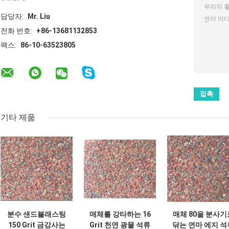
담당자:
Mr. Liu
전화 번호:
+86-13681132853
팩스:
86-10-63523805
기타 제품
분수 샌드블래스팅
매체를 강타하는 16
매체 80을 분사기
150 Grit 금강사는
Grit 천연 광물 석류
닦는 연마 에지 석