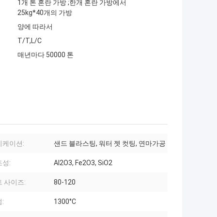
1개 톤 혼란 가방 ;한개 혼란 가방에서
25kg*40개의 가방
양에 따라서
T/T,L/C
매년마다 50000 톤
리케이션:
샌드 블라스팅, 워터 젯 컷팅, 연마가공
성:
Al2O3, Fe2O3, SiO2
 사이즈:
80-120
:
1300°C