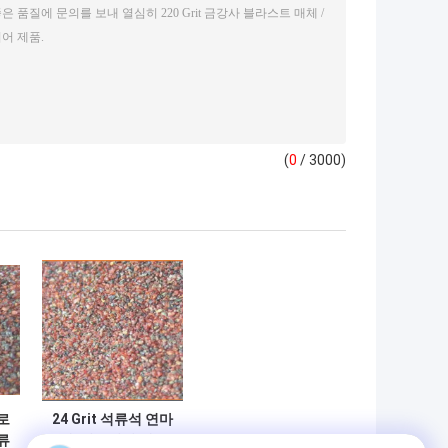
(
0
/ 3000)
로
24 Grit 석류석 연마
류
재, 석류석이 재료