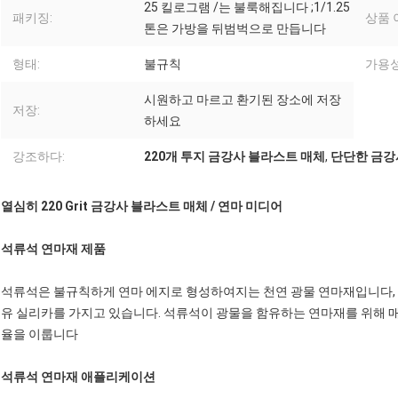
25 킬로그램 /는 불룩해집니다 ;1/1.25
패키징:
상품 
톤은 가방을 뒤범벅으로 만듭니다
형태:
불규칙
가용성
시원하고 마르고 환기된 장소에 저장
저장:
하세요
강조하다:
220개 투지 금강사 블라스트 매체
,
단단한 금강
열심히 220 Grit 금강사 블라스트 매체 / 연마 미디어
석류석 연마재 제품
석류석은 불규칙하게 연마 에지로 형성하여지는 천연 광물 연마재입니다, 그
유 실리카를 가지고 있습니다. 석류석이 광물을 함유하는 연마재를 위해 매
율을 이룹니다
석류석 연마재 애플리케이션