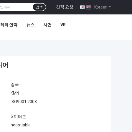
견적 요청
|
Korean
검색
희와 연락
뉴스
사건
VR
미디어
중국
KMN
ISO9001:2008
5 미터톤
negotiable