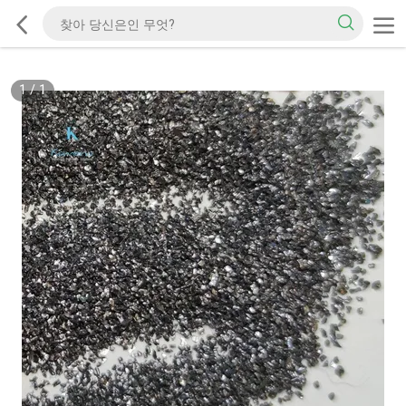
1
/
1