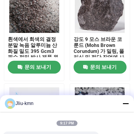
공장 투어
품질 관리
흰색에서 회색의 결정
강도 9 모스 브라운 코
분말 녹음 알루미늄 산
룬드 (Mohs Brown
화질 밀도 395 Gcm3
Corundum) 가 밀링, 폴
저희와 연락
필수 정밀 발사 제품 원
리싱 및 절단 작업에 사
자재
용되는 높은 전기 저항
문의 보내기
문의 보내기
성을 특징으로합니다.
뉴스
사건
Jliu-kmn
VR
9:17 PM
융합된 알루미늄 산화물