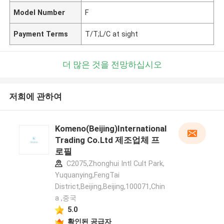
Model Number
F
Payment Terms
T/T;L/C at sight
더 많은 것을 전망하십시오
저희에 관하여
Komeno(Beijing)International
Trading Co.Ltd 제조업체 프
로필
C2075,Zhonghui Intl Cult Park,
Yuquanying,FengTai
District,Beijing,Beijing,100071,Chin
a ,중국
5.0
확인된 공급자