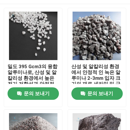
밀도 395 Gcm3의 융합
산성 및 알칼리성 환경
알루미나로, 산성 및 알
에서 안정적 인 녹은 알
칼리성 환경에서 높은
루미나 2-3mm 입자 크
전기 저항성과 안정적
기의 재료 세라믹 및 금
인 화학적 특성을 제공
속 용용
집
문의 보내기
문의 보내기
합니다.
제품
우리 에 관한 것