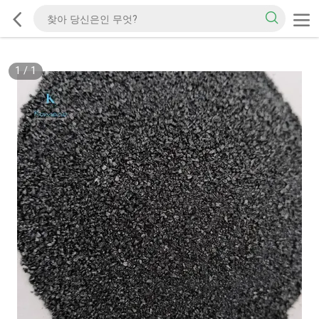
1
/
1