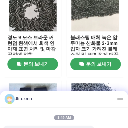
공장 투어
품질 관리
경도 9 모스 브라운 커
블래스팅 매체 녹은 알
런덤 흰색에서 회색 연
루미늄 산화물 2-3mm
마재 표면 처리 및 마감
입자 크기 가려진 블래
저희와 연락
공정에 적합
스팅 및 표면 정제 애플
리케이션에 이상적입니
문의 보내기
문의 보내기
다
뉴스
사건
Jliu-kmn
VR
1:49 AM
융합된 알루미늄 산화물