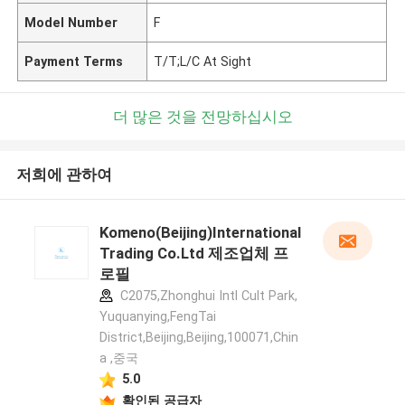
Model Number
F
Payment Terms
T/T;L/C At Sight
더 많은 것을 전망하십시오
저희에 관하여
Komeno(Beijing)International
Trading Co.Ltd 제조업체 프
로필
C2075,Zhonghui Intl Cult Park,
Yuquanying,FengTai
District,Beijing,Beijing,100071,Chin
a ,중국
5.0
확인된 공급자